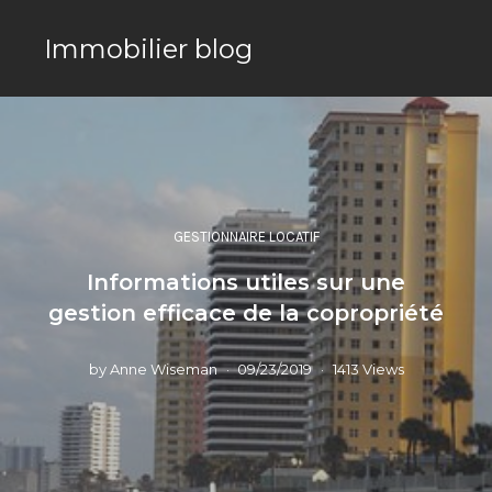
Immobilier blog
GESTIONNAIRE LOCATIF
Informations utiles sur une
gestion efficace de la copropriété
by
Anne Wiseman
09/23/2019
1413 Views