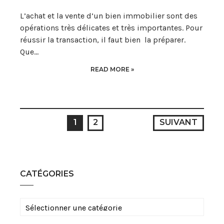
L’achat et la vente d’un bien immobilier sont des
opérations très délicates et très importantes. Pour
réussir la transaction, il faut bien la préparer.
Que…
READ MORE »
PAGINATION
1
2
SUIVANT
DES
PUBLICATIONS
CATÉGORIES
Catégories